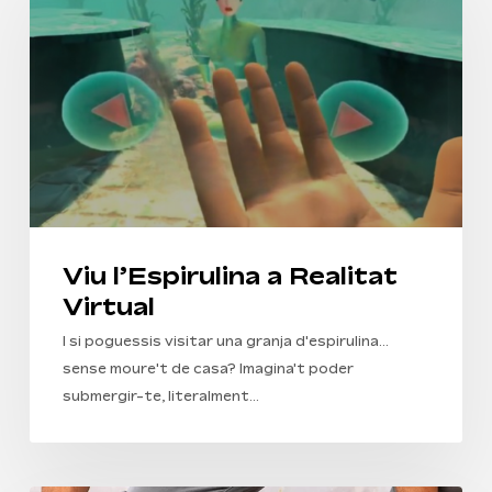
a
Realitat
Virtual
Viu l’Espirulina a Realitat
Virtual
I si poguessis visitar una granja d'espirulina...
sense moure't de casa? Imagina't poder
submergir-te, literalment…
No hi ha productes a