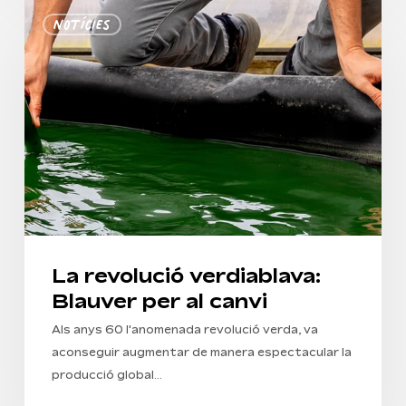
la cistella.
La
Notícies
revolució
Anar A La Botiga
verdiablava:
Blauver
per
al
canvi
La revolució verdiablava:
Blauver per al canvi
Als anys 60 l'anomenada revolució verda, va
aconseguir augmentar de manera espectacular la
producció global…