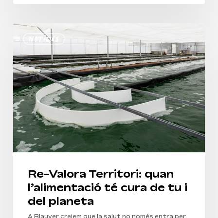
Re-
Notícies
Valora
Territori:
quan
l’alimentació
té
cura
de
tu
i
del
planeta
Re-Valora Territori: quan
l’alimentació té cura de tu i
del planeta
A Blauver creiem que la salut no només entra per