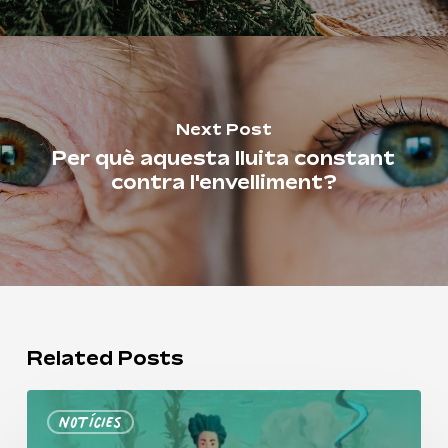
Next Post
Per què aquesta lluita constant
contra l'envelliment?
Related Posts
Viu
Notícies
l’Espirulina