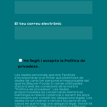
El teu correu electrònic
He llegit i accepto la
Política de
privadesa
.
Les dades personals que ens facilites
s'incorporaran a un fitxer automatitzat de
dades de caràcter personal el responsable del
qual és Blauver Foods S i seran utilitzades
d'acord amb les condicions de la nostra
“Política de privadesa”. Les dades
proporcionades es conservaran mentre es
mantingui la relació comercial o durant els anys
necessaris per complir les obligacions legals. Les
dades no se cediran a tercers excepte en els
casos en què hi hagi una obligació legal. Vostè té
dret a obtenir confirmació sobre si a Blauver