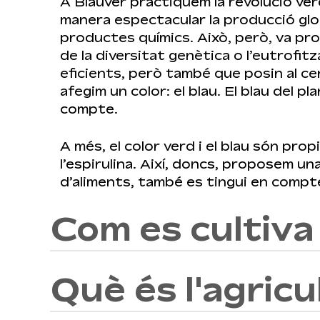
A Blauver practiquem la revolució ve
manera espectacular la producció globa
productes químics. Això, però, va pro
de la diversitat genètica o l’eutrofit
eficients, però també que posin al cen
afegim un color: el blau. El blau del
compte.
A més, el color verd i el blau són propi
l’espirulina. Així, doncs, proposem un
d’aliments, també es tingui en compte 
Com es cultiva
Què és l'agric
Aquest tipus dagricultura de producc
Els seus pilars contemplen, entre altr