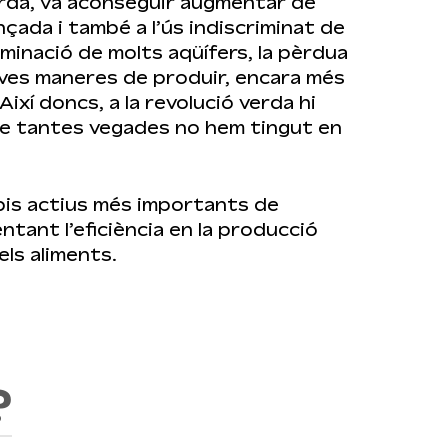
erda, va aconseguir augmentar de
nçada i també a l’ús indiscriminat de
minació de molts aqüífers, la pèrdua
 noves maneres de produir, encara més
ixí doncs, a la revolució verda hi
 que tantes vegades no hem tingut en
ncipis actius més importants de
ntant l’eficiència en la producció
els aliments.
?
amp de cultiu com un organisme viu.
 els aliments com una cosa viva.