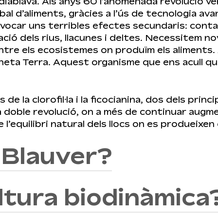
rdiablava. Als anys 60 l’anomenada revolució v
l d’aliments, gràcies a l’ús de tecnologia ava
vocar uns terribles efectes secundaris: conta
zació dels rius, llacunes i deltes. Necessitem
tre els ecosistemes on produïm els aliments. A
 planeta Terra. Aquest organisme que ens acull
s de la clorofil·la i la ficocianina, dos dels pri
a doble revolució, on a més de continuar augme
l’equilibri natural dels llocs on es produeixen 
 Blauver?
ultura biodinàmica
ió ecològica agrícola es basa en entendre el c
es, la restricció de químics, així com entendre