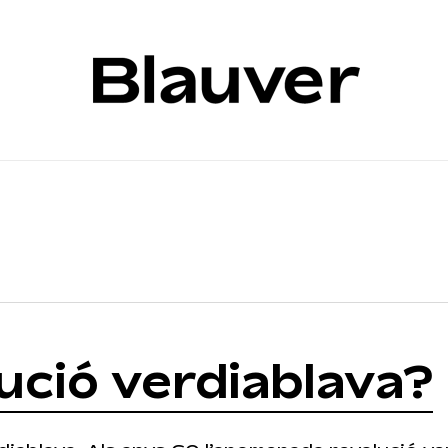
Cart
lució verdiablava?