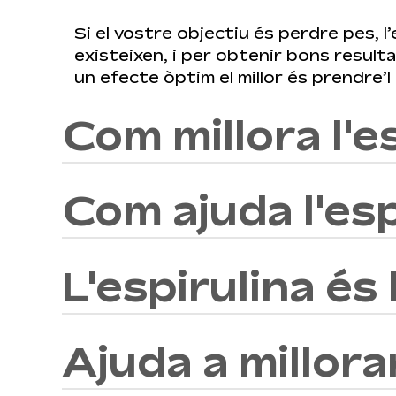
Si el vostre objectiu és perdre pes, l
existeixen, i per obtenir bons resulta
un efecte òptim el millor és prendre’
Com millora l'e
Com ajuda l'esp
Tant si sou un amant de l’esport o si us
augmentar la vostra força i resistèn
L'espirulina és
La ficocianina, la clorofil·la, el beta 
que contribueixen al bon funcionamen
del nostre cos ia enfortir el sistema
Ajuda a millora
La regulació del trànsit intestinal és 
És important remarcar que l’espirulin
Gràcies al magnesi, la fibra i la cloro
Per tant, pot ser presa per persone
saludables. Així mateix, s’afavoreix l’