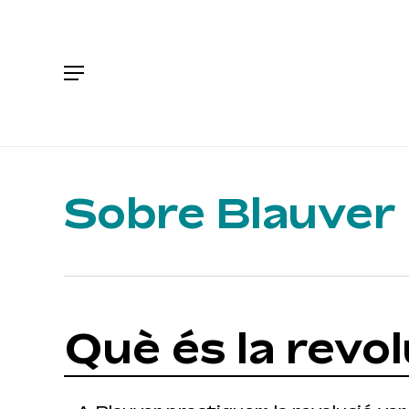
Skip
to
main
Menu
content
Sobre Blauver
Què és la revo