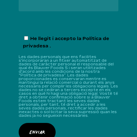
He llegit i accepto la
Política de
privadesa
.
Les dades personals que ens facilites
s'incorporaran a un fitxer automatitzat de
dades de caràcter personal el responsable del
qual és Blauver Foods S i seran utilitzades
d'acord amb les condicions de la nostra
“Política de privadesa”. Les dades
proporcionades es conservaran mentre es
mantingui la relació comercial o durant els anys
necessaris per complir les obligacions legals. Les
dades no se cediran a tercers excepte en els
casos en què hi hagi una obligació legal. Vostè té
dret a obtenir confirmació sobre si a Blauver
Foods estem tractant les seves dades
personals, per tant, té dret a accedir a les
seves dades personals, rectificar les dades
inexactes o sol·licitar la seva supressió quan les
dades ja no segueixin necessàries.