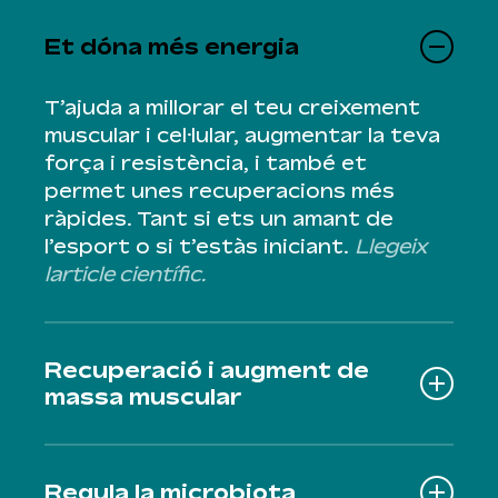
Et dóna més energia
T’ajuda a millorar el teu creixement
muscular i cel·lular, augmentar la teva
força i resistència, i també et
permet unes recuperacions més
ràpides. Tant si ets un amant de
l’esport o si t’estàs iniciant.
Llegeix
larticle científic.
Recuperació i augment de
massa muscular
L’espirulina ajuda a prevenir l’estrès
oxidatiu provocat per l’esport i
Regula la microbiota