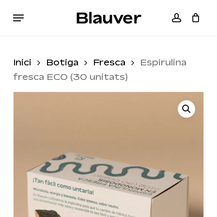
Skip
Menu
to
accoun
Cart
Close
main
Cart
content
Inici
Botiga
Fresca
Espirulina
fresca ECO (30 unitats)