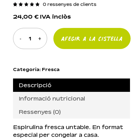
0
ressenyes de clients
Valorat
17
4.94
24,00
€
IVA inclòs
sobre 5
en
funció
de
Afegir A La Cistella
valoracions
de
clients
Categoria:
Fresca
Descripció
Informació nutricional
Ressenyes (0)
Espirulina fresca untable. En format
especial per congelar a casa.