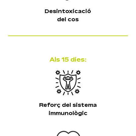
Desintoxicació
del cos
No hi ha productes a
la cistella.
Als 15 dies:
Anar A La Botiga
Reforç del sistema
immunològic