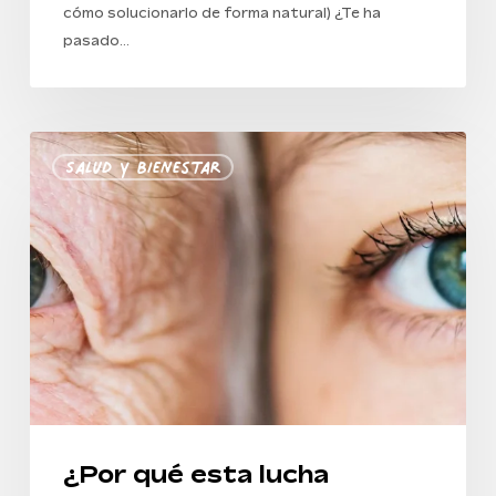
cómo solucionarlo de forma natural) ¿Te ha
pasado…
¿Por
Salud Y Bienestar
qué
esta
lucha
constante
contra
el
envejecimiento?
¿Por qué esta lucha