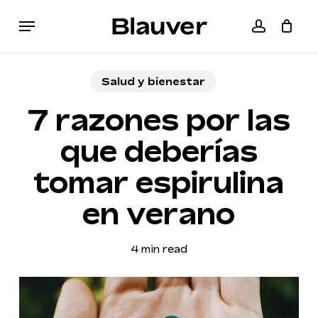
Skip
Menu
to
accoun
Cart
Close
main
Cart
content
Salud y bienestar
7 razones por las
que deberías
tomar espirulina
en verano
4 min read