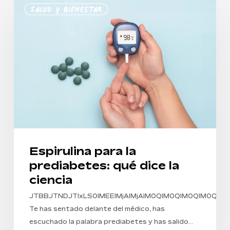
Salud Y Bienestar
para
la
prediabetes:
qué
dice
la
ciencia
Espirulina para la
prediabetes: qué dice la
ciencia
JTBBJTNDJTIxLS0lMEElMjAlMjAlM0QlM0QlM0Ql