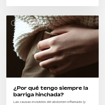
¿Por
Salud Y Bienestar
qué
tengo
siempre
la
barriga
hinchada?
¿Por qué tengo siempre la
barriga hinchada?
Las causas invisibles del abdomen inflamado (y