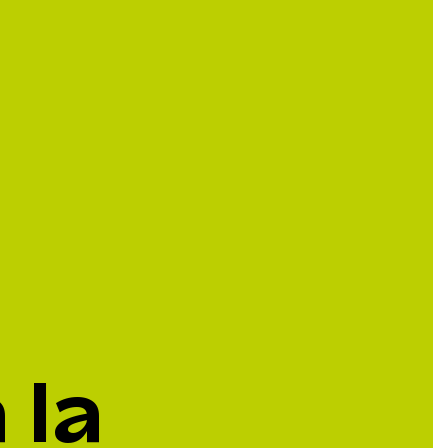
 productos en el carrito.
 la
Ir A La Tienda