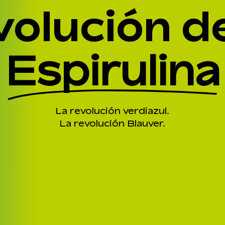
volución de
Espirulina
La revolución verdiazul.
La revolución Blauver.