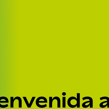
No hay
envenida a